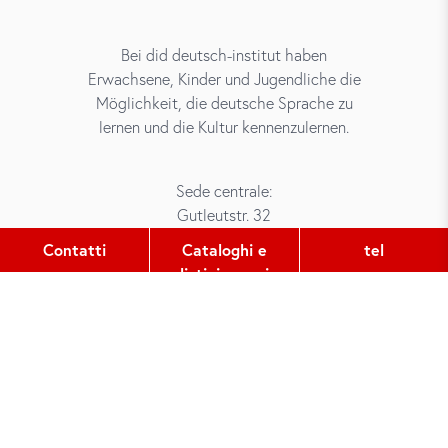
Bei did deutsch-institut haben
Erwachsene, Kinder und Jugendliche die
Möglichkeit, die deutsche Sprache zu
lernen und die Kultur kennenzulernen.
Sede centrale:
Gutleutstr. 32
60329
Frankfurt am Main
Contatti
Cataloghi e
tel
listini prezzi
tel:
+49 (0) 69 2400 456 0
fax:
+49 (0) 69 2400 456 6
e-mail:
office@did.de