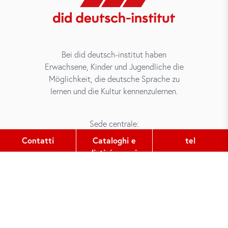
Bei did deutsch-institut haben
Erwachsene, Kinder und Jugendliche die
Möglichkeit, die deutsche Sprache zu
lernen und die Kultur kennenzulernen.
Sede centrale:
Gutleutstr. 32
Contatti
Cataloghi e
tel
60329
Frankfurt am Main
listini prezzi
tel:
+49 (0) 69 2400 456 0
fax:
+49 (0) 69 2400 456 6