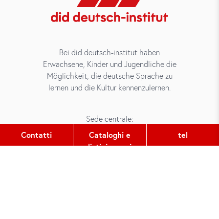
Bei did deutsch-institut haben
Erwachsene, Kinder und Jugendliche die
Möglichkeit, die deutsche Sprache zu
lernen und die Kultur kennenzulernen.
Sede centrale:
Gutleutstr. 32
Contatti
Cataloghi e
tel
60329
Frankfurt am Main
listini prezzi
tel:
+49 (0) 69 2400 456 0
fax:
+49 (0) 69 2400 456 6