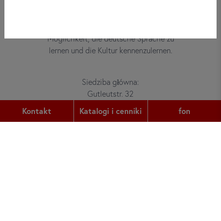
Bei did deutsch-institut haben
Erwachsene, Kinder und Jugendliche die
Möglichkeit, die deutsche Sprache zu
lernen und die Kultur kennenzulernen.
Siedziba główna:
Gutleutstr. 32
60329
Frankfurt am Main
Kontakt
Katalogi i cenniki
fon
fon:
+49 (0) 69 2400 456 0
faks:
+49 (0) 69 2400 456 6
e-mail:
office@did.de