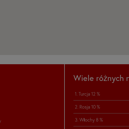
Wiele różnych 
1. Turcja 12 %
2. Rosja 10 %
3. Włochy 8 %
w