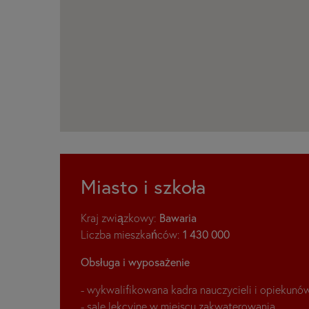
Miasto i szkoła
Kraj związkowy:
Bawaria
Liczba mieszkańców:
1 430 000
Obsługa i wyposażenie
- wykwalifikowana kadra nauczycieli i opiekunó
- sale lekcyjne w miejscu zakwaterowania