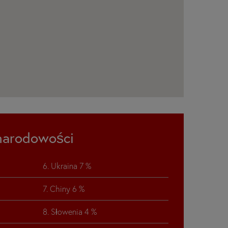
narodowości
6. Ukraina 7 %
7. Chiny 6 %
8. Słowenia 4 %