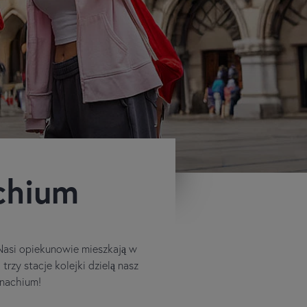
chium
. Nasi opiekunowie mieszkają w
rzy stacje kolejki dzielą nasz
onachium!