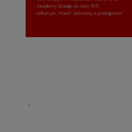
- bezpłatny dostęp do sieci WiFi
- piłkarzyki, bilard i automaty z przekąskami