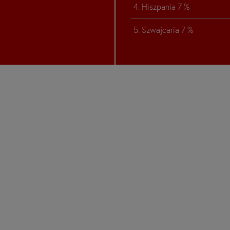
4. Hiszpania 7 %
5. Szwajcaria 7 %