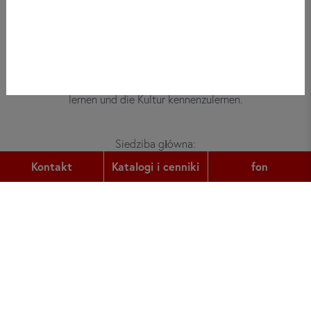
Bei did deutsch-institut haben
Erwachsene, Kinder und Jugendliche die
Möglichkeit, die deutsche Sprache zu
lernen und die Kultur kennenzulernen.
Siedziba główna:
Gutleutstr. 32
Kontakt
Katalogi i cenniki
fon
60329
Frankfurt am Main
fon:
+49 (0) 69 2400 456 0
faks:
+49 (0) 69 2400 456 6
e-mail:
office@did.de