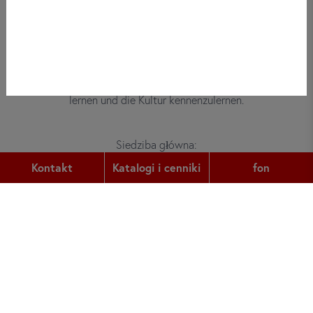
Bei did deutsch-institut haben
Erwachsene, Kinder und Jugendliche die
Möglichkeit, die deutsche Sprache zu
lernen und die Kultur kennenzulernen.
Siedziba główna:
Gutleutstr. 32
Kontakt
Katalogi i cenniki
fon
60329
Frankfurt am Main
fon:
+49 (0) 69 2400 456 0
faks:
+49 (0) 69 2400 456 6
e-mail:
office@did.de