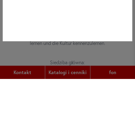
Bei did deutsch-institut haben
Erwachsene, Kinder und Jugendliche die
Möglichkeit, die deutsche Sprache zu
lernen und die Kultur kennenzulernen.
Siedziba główna:
Gutleutstr. 32
Kontakt
Katalogi i cenniki
fon
60329
Frankfurt am Main
fon:
+49 (0) 69 2400 456 0
faks:
+49 (0) 69 2400 456 6
e-mail:
office@did.de