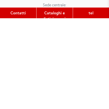
Sede centrale:
Gutleutstr. 32
Contatti
Cataloghi e
tel
60329
Frankfurt am Main
listini prezzi
tel:
+49 (0) 69 2400 456 0
fax:
+49 (0) 69 2400 456 6
e-mail:
office@did.de
Quotation Tool
Corsi di tedesco per adulti
Corsi di tedesco per ragazzi
Su did deutsch-institut