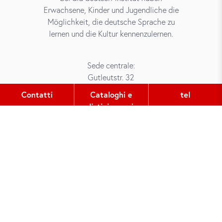
Erwachsene, Kinder und Jugendliche die
Möglichkeit, die deutsche Sprache zu
lernen und die Kultur kennenzulernen.
Sede centrale:
Gutleutstr. 32
60329
Frankfurt am Main
Contatti
Cataloghi e
tel
listini prezzi
tel:
+49 (0) 69 2400 456 0
fax:
+49 (0) 69 2400 456 6
e-mail:
office@did.de
Quotation Tool