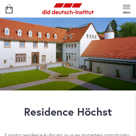
MENU
Residence Höchst
Il nostro residence è ubicato in un ex monastero ristrutturato