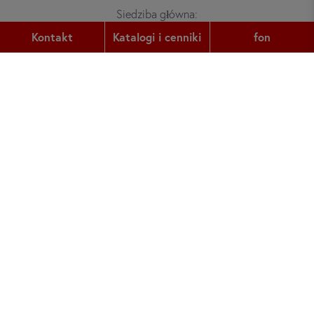
Siedziba główna:
Gutleutstr. 32
Kontakt
Katalogi i cenniki
fon
60329
Frankfurt am Main
fon:
+49 (0) 69 2400 456 0
faks:
+49 (0) 69 2400 456 6
e-mail:
office@did.de
Quotation Tool
Kursy niemieckiego dla dorosłych
Kursy niemieckiego dla młodzieży
O did deutsch-institut