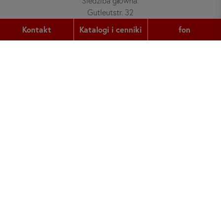
Siedziba główna:
Gutleutstr. 32
60329
Frankfurt am Main
Kontakt
Katalogi i cenniki
fon
fon:
+49 (0) 69 2400 456 0
faks:
+49 (0) 69 2400 456 6
e-mail:
office@did.de
Quotation Tool
Kursy niemieckiego dla dorosłych
Kursy niemieckiego dla młodzieży
O did deutsch-institut
Super Star School Germany