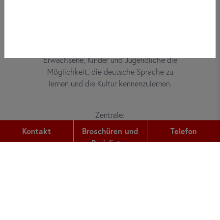
Bei did deutsch-institut haben
Erwachsene, Kinder und Jugendliche die
Möglichkeit, die deutsche Sprache zu
lernen und die Kultur kennenzulernen.
Zentrale:
Gutleutstr. 32
Kontakt
Broschüren und
Telefon
60329
Frankfurt am Main
Preislisten
Telefon:
+49 (0) 69 2400 456 0
Fax:
+49 (0) 69 2400 456 6