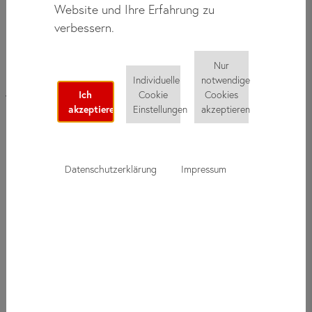
Website und Ihre Erfahrung zu
Ihren Deutschkurs zu bezahlen. Abhängig von Ihrem
verbessern.
Heimatland können Sie die Gebühren per Überweisung direkt
auf unser Konto begleichen oder unseren externen
Zahlungsdienstleister Flywire nutzen.
Nur
Individuelle
notwendige
Ich
Cookie
Cookies
Wie kann ich meinen Deutschkurs
akzeptiere
Einstellungen
akzeptieren
bezahlen?
Datenschutzerklärung
Impressum