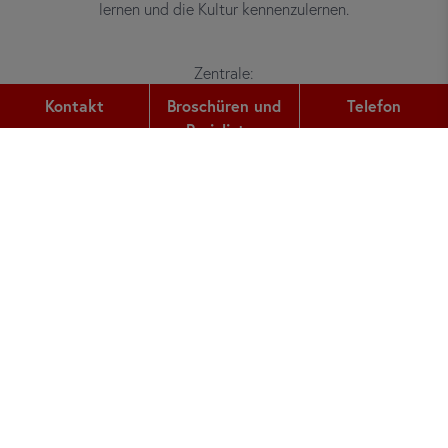
lernen und die Kultur kennenzulernen.
Zentrale:
Gutleutstr. 32
Kontakt
Broschüren und
Telefon
60329
Frankfurt am Main
Preislisten
Telefon:
+49 (0) 69 2400 456 0
Fax:
+49 (0) 69 2400 456 6
E-Mail:
office@did.de
Preiskalkulator
Deutschkurse Erwachsene
Deutschkurse Jugendliche