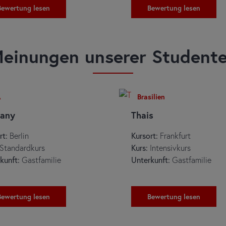
Bewertung lesen
Bewertung lesen
einungen unserer Student
A
Brasilien
hany
Thais
rt:
Berlin
Kursort:
Frankfurt
Standardkurs
Kurs:
Intensivkurs
kunft:
Gastfamilie
Unterkunft:
Gastfamilie
Bewertung lesen
Bewertung lesen