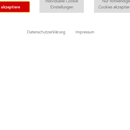
Individuelle Cookie
Nur notwendig
 akzeptiere
Einstellungen
Cookies akzeptie
Datenschutzerklärung
Impressum
nd
Preiskalkulator
u
Deutschkurse Erwachsene
Deutschkurse Jugendliche