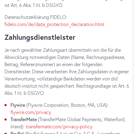
ist Art. 6 Abs. 1 lit. b DSGVO.
Datenschutzerklärung FIDELO:
fidelo.com/de/data_protection_declaration.html
Zahlungsdienstleister
Je nach gewählter Zahlungsart übermitteln wir die für die
Abwicklung notwendigen Daten (Name, Rechnungsadresse,
Betrag, Referenznummer) an einen der folgenden
Dienstleister. Diese verarbeiten Ihre Zahlungsdaten in eigener
Verantwortung; vollständige Bankdaten werden von did
deutsch-institut nicht gespeichert. Rechtsgrundlage ist Art. 6
Abs. 1 lit. b DSGVO.
Flywire
(Flywire Corporation, Boston, MA, USA):
flywire.com/privacy
TransferMate
(TransferMate Global Payments, Waterford,
Irland):
transfermate.com/privacy-policy
PayPal
(PayPal Europe S.à r.l. et Cie, S.C.A., Luxemburg,