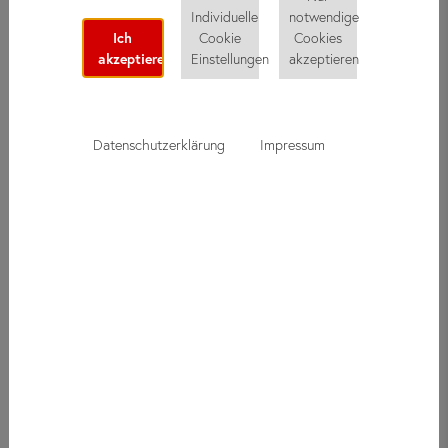
Individuelle
notwendige
Ich
Cookie
Cookies
akzeptiere
Einstellungen
akzeptieren
150
Datenschutzerklärung
Impressum
max. Anzahl
an Studenten
8
Klassenräume