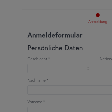
Lösungen zu informieren. Weitere Informationen finde
Mit der Teilnahme an der Prüfung erkennen Sie a
- dem mündlichen Teil
.
Mit der Teilnahme an der Prüfung erkennen Sie e
Nach der Prüfung werden die Prüfungsunterlagen zur
telc
Die Prüfungen müssen immer komplett abgelegt werd
Ergebnisse vorliegen, erhalten die Prüfungsteilneh
institut Hamburg
abgeholt werden oder gegen Gebüh
Einen Prüfungsteil haben Sie bestanden, wenn Sie 
erreicht haben.
Wichtige Neuerung: Ab 15.02.2026 werden die Ergebn
können diese nicht mehr bei uns persönlich abholen,
Wenn Sie die Prüfung nicht bestanden haben, könne
Deutsch B1, telc Deutsch B2, telc C1 Hochschule) n
bestandene Teil kann angerechnet werden.
Beispiel:
Sie haben den mündlichen Teil der telc B2 
wiederholen, können Sie die Anrechnung des bereit
Teil, erhalten Sie aufgrund der Anrechnung ein norm
Wichtig:
Für die Anrechnung muss die Teilprüfung 
werden.