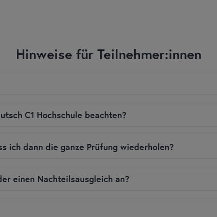
Hinweise für Teilnehmer:innen
 schriftlichen und 60% im mündlichen Ausdruck) erhalten ein Zerti
eutsch C1 Hochschule beachten?
, 2 = gut, 3 = befriedigend, 4 = ausreichend).
ilweise bestehen, erhalten einen Ergebnisbogen. Den bestandenen T
al HB), einen Radiergummi und einen Anspitzer
für die schriftliche 
ss ich dann die ganze Prüfung wiederholen?
 lassen.
HNE ETIKETT
am Platz erlaubt.
ltelefone) müssen abgegeben bzw. ausgeschaltet und abgegeben we
 Sie diese wiederholen. Wenn Sie einen Teil bestanden haben, mü
oder einen Nachteilsausgleich an?
ur in der vorgesehenen Pause.
 da, Teilnehmer:innen, die nicht pünktlich da sind, können nicht zu
en oder einen Nachteilsausgleich anbieten. Bitte wenden Sie sich d