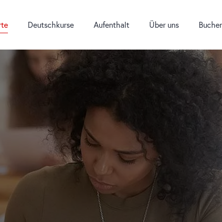
rte
Deutschkurse
Aufenthalt
Über uns
Buche
E-Mail:
Telefon:
Bürozeiten:
office@did.de
+49 (0) 69 2400 456 0
Montag bis Freitag 9.0
Jugendkurse Gastfamilie
Deutschkurse für Jugend
Nach der Anreise
Servicebereich
Augsburg
Sommerkurse
Transfers und Transport
Kontakt
Berlin
Wintercamp
Unterkunft
Neuigkeiten
Schulbesuch in Deutschl
Tipps für den Alltag
Broschüren und Preisliste
Deutsch Online für Jugen
Deutsch lernen und Arbei
Online-Einstufungstest
Gruppenaufenthalte
Erfahrungsberichte
Deutsch beim Lehrer