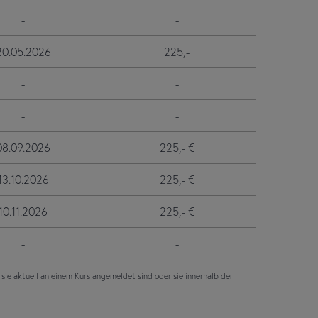
-
-
20.05.2026
225,-
-
-
-
-
08.09.2026
225,- €
13.10.2026
225,- €
10.11.2026
225,- €
-
-
 sie aktuell an einem Kurs angemeldet sind oder sie innerhalb der