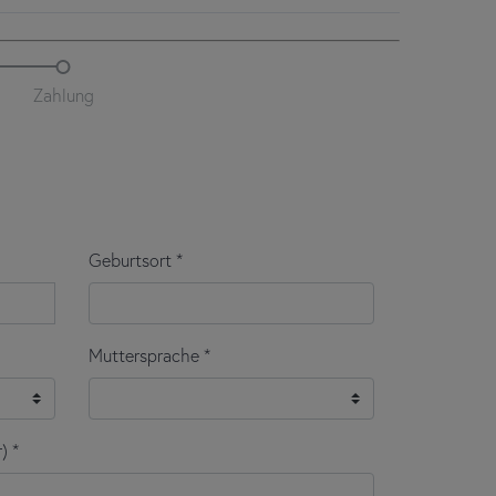
folgendem Link:
Prüfungsregularien PDF
 Sie unter folgendem Link:
Datenschutzerklärung
ochen sind die Ergebnisse verfügbar. Sobald die
 der Ergebnisbogen können dann bei
did deutsch-
alten, müssen Sie in
beiden Prüfungsteilen 60%
ausschließlich digital zur Verfügung gestellt. Sie
ssen Sie bei manchen Prüfungsformaten (telc
il ablegen, den Sie nicht bestanden haben. Der
en schriftlichen Teil innerhalb von 12 Monaten
 Wiederholungsprüfung dann auch den schriftlichen
usgabedatum des Ergebnisbogens) wiederholt