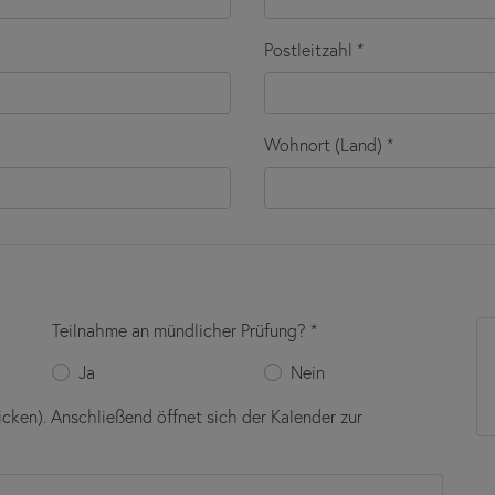
zulässig. Angerechnet wird immer das zuletzt erreichte Prüfungserg
derholen, müssen Sie die vollen Prüfungsgebühren bei did deutsch-i