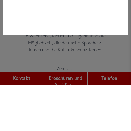
Bei did deutsch-institut haben
Erwachsene, Kinder und Jugendliche die
Möglichkeit, die deutsche Sprache zu
lernen und die Kultur kennenzulernen.
Zentrale:
Gutleutstr. 32
Kontakt
Broschüren und
Telefon
60329
Frankfurt am Main
Preislisten
Telefon:
+49 (0) 69 2400 456 0
Fax:
+49 (0) 69 2400 456 6