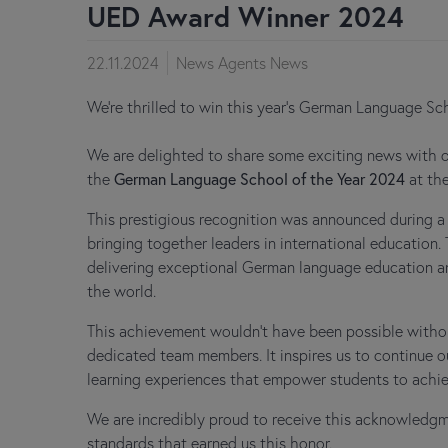
UED Award Winner 2024
22.11.2024
News Agents News
We're thrilled to win this year's German Language Sc
We are delighted to share some exciting news with
the
German Language School of the Year 2024
at th
This prestigious recognition was announced during a
bringing together leaders in international education.
delivering exceptional German language education and
the world.
This achievement wouldn’t have been possible without
dedicated team members. It inspires us to continue o
learning experiences that empower students to achiev
We are incredibly proud to receive this acknowledgm
standards that earned us this honor.