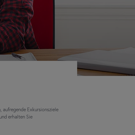
n, aufregende Exkursionsziele
und erhalten Sie