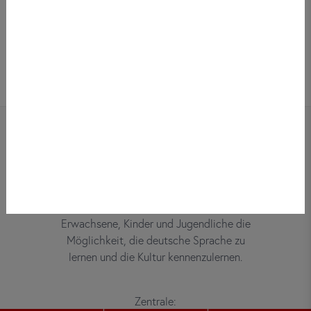
Bei did deutsch-institut haben
Erwachsene, Kinder und Jugendliche die
Möglichkeit, die deutsche Sprache zu
lernen und die Kultur kennenzulernen.
Zentrale: