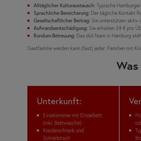
Alltäglicher Kulturaustausch:
Typische Hamburger 
Sprachliche Bereicherung:
Der tägliche Kontakt fö
Gesellschaftlicher Beitrag:
Sie unterstützen akti
Aufwandsentschädigung:
Sie erhalten 24 € pro 
Rundum-Betreuung:
Das did-Team in Hamburg steht
Gastfamilie werden kann (fast) jeder: Familien mit Ki
Was 
Unterkunft:
Ve
Einzelzimmer mit Einzelbett
Fr
(inkl. Bettwäsche)
od
Kleiderschrank und
Ty
Schreibtisch
Br