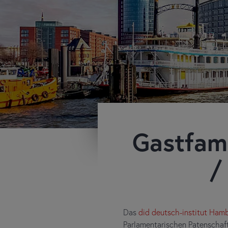
Gastfam
/
Das
did deutsch-institut Ham
Parlamentarischen Patenschaf