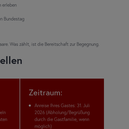
n erleben
en Bundestag
aare. Was zählt, ist die Bereitschaft zur Begegnung.
ellen
Zeitraum:
Anreise Ihres Gastes: 31. Juli
eln
2026 (Abholung/Begrüßung
uten
durch die Gastfamilie, wenn
möglich)