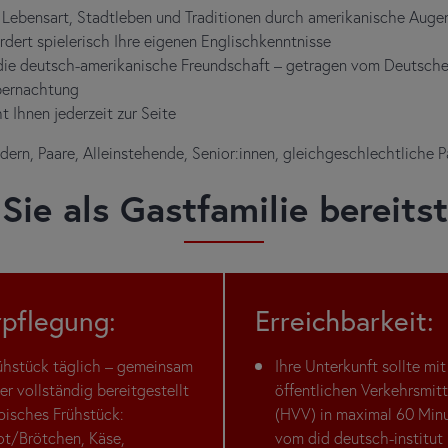
Lebensart, Stadtleben und Traditionen durch amerikanische Auge
rdert spielerisch Ihre eigenen Englischkenntnisse
v die deutsch-amerikanische Freundschaft – getragen vom Deutsch
Übernachtung
 Ihnen jederzeit zur Seite
ndern, Paare, Alleinstehende, Senior:innen, gleichgeschlechtliche P
Sie als Gastfamilie bereitst
rpflegung:
Erreichbarkeit:
ühstück täglich – gemeinsam
Ihre Unterkunft sollte mit
er vollständig bereitgestellt
öffentlichen Verkehrsmitt
pisches Frühstück:
(HVV) in maximal 60 Min
ot/Brötchen, Käse,
vom did deutsch-institut