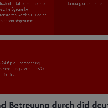
fschnitt, Butter, Marmelade,
Hamburg erreichbar sein
st, Heißgetränke
senszeiten werden zu Beginn
meinsam abgestimmt
n 24 € pro Übernachtung
mtvergütung von ca. 1.560 €
h-institut
nd Betreuung durch did deu