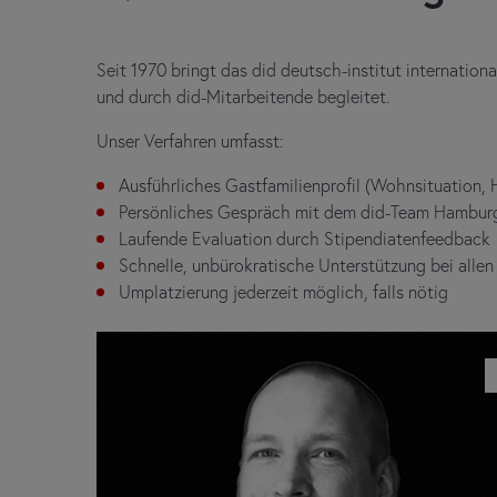
Seit 1970 bringt das did deutsch-institut internatio
und durch did-Mitarbeitende begleitet.
Unser Verfahren umfasst:
Ausführliches Gastfamilienprofil (Wohnsituation,
Persönliches Gespräch mit dem did-Team Hambur
Laufende Evaluation durch Stipendiatenfeedback
Schnelle, unbürokratische Unterstützung bei allen
Umplatzierung jederzeit möglich, falls nötig