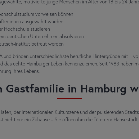
sgewählte, motivierte junge Menschen im Alter von 18 bis 24 Jahr
Hochschulstudium vorweisen können
after:innen ausgewählt wurden
er Hochschule studieren
inem deutschen Unternehmen absolvieren
utsch-institut betreut werden
SA und bringen unterschiedlichste berufliche Hintergründe mit – v
und das echte Hamburger Leben kennenzulernen. Seit 1983 haben me
hrung ihres Lebens.
 Gastfamilie in Hamburg w
fen, der internationalen Kulturszene und der pulsierenden Stadts
 nicht nur ein Zuhause – Sie öffnen ihm die Türen zur Hansestadt.