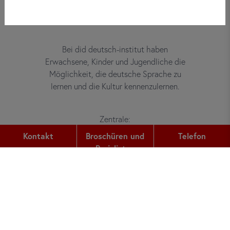
Bei did deutsch-institut haben
Erwachsene, Kinder und Jugendliche die
Möglichkeit, die deutsche Sprache zu
lernen und die Kultur kennenzulernen.
Zentrale:
Gutleutstr. 32
Kontakt
Broschüren und
Telefon
60329
Frankfurt am Main
Preislisten
Telefon:
+49 (0) 69 2400 456 0
Fax:
+49 (0) 69 2400 456 6
E-Mail: