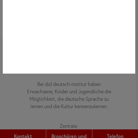
Bei did deutsch-institut haben
Erwachsene, Kinder und Jugendliche die
Möglichkeit, die deutsche Sprache zu
lernen und die Kultur kennenzulernen.
Zentrale:
Gutleutstr. 32
Kontakt
Broschüren und
Telefon