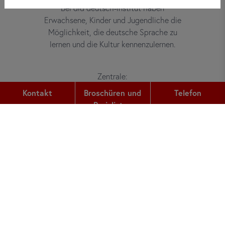
Bei did deutsch-institut haben
Erwachsene, Kinder und Jugendliche die
Möglichkeit, die deutsche Sprache zu
lernen und die Kultur kennenzulernen.
Zentrale:
Gutleutstr. 32
Kontakt
Broschüren und
Telefon
60329
Frankfurt am Main
Preislisten
Telefon:
+49 (0) 69 2400 456 0
Fax:
+49 (0) 69 2400 456 6
E-Mail:
office@did.de