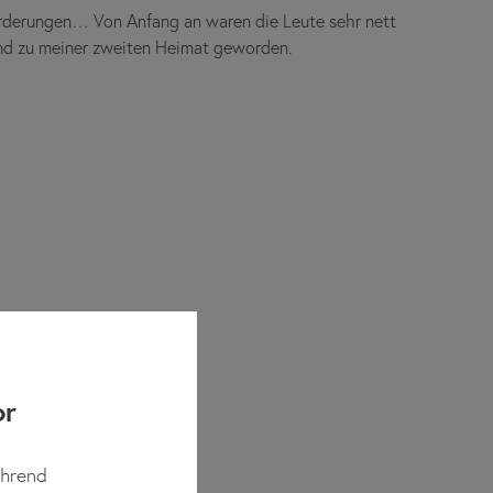
forderungen… Von Anfang an waren die Leute sehr nett
land zu meiner zweiten Heimat geworden.
or
ährend