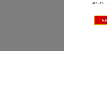
andere u
Ich
Bei did deutsch-institut haben Erwachsene, Kinder u