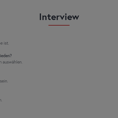
Interview
e ist.
hieden?
n auswählen.
sein.
n.