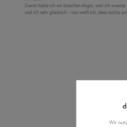
Zuerst hatte ich ein bisschen Angst, weil ich wusst
und ich sehr glücklich – nun weiß ich, dass nichts u
d
Wir nutz