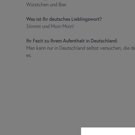
Würstchen und Bier.
Was ist Ihr deutsches Lieblingswort?
Stimmt und Moin Moin!
Ihr Fazit zu Ihrem Aufenthalt in Deutschland:
Man kann nur in Deutschland selbst versuchen, die d
es.